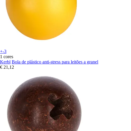
+-3
1 cores
Kerbl
Bola de plástico anti-stress para leitões a granel
€ 21,12