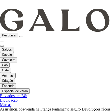
Pesquisar
Saldos
Cavalo
Cavaleiro
Cão
Gato
Animais
Criação
Fazenda
Especial de verão
Enviados em 24h
Liquidação
Marcas
Assistência pós-venda na França
Pagamento seguro
Devoluções fáceis