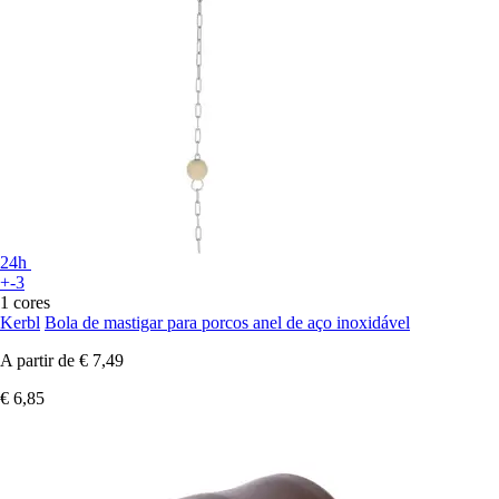
24h
+-3
1 cores
Kerbl
Bola de mastigar para porcos anel de aço inoxidável
A partir de
€ 7,49
€ 6,85