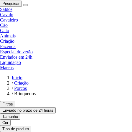
Pesquisar
Saldos
Cavalo
Cavaleiro
Cão
Gato
Animais
Criação
Fazenda
Especial de verão
Enviados em 24h
Liquidação
Marcas
Início
/
Criação
/
Porcos
/
Brinquedos
Filtros
Enviado no prazo de 24 horas
Tamanho
Cor
Tipo de produto