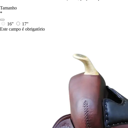
Tamanho
*
16"
17"
Este campo é obrigatório