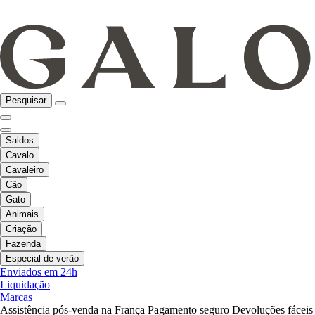
Pesquisar
Saldos
Cavalo
Cavaleiro
Cão
Gato
Animais
Criação
Fazenda
Especial de verão
Enviados em 24h
Liquidação
Marcas
Assistência pós-venda na França
Pagamento seguro
Devoluções fáceis