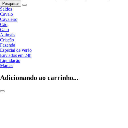
Pesquisar
Saldos
Cavalo
Cavaleiro
Cão
Gato
Animais
Criação
Fazenda
Especial de verão
Enviados em 24h
Liquidação
Marcas
Adicionando ao carrinho...