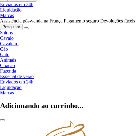
Enviados em 24h
Liquidação
Marcas
Assistência pós-venda na França
Pagamento seguro
Devoluções fáceis
Pesquisar
Saldos
Cavalo
Cavaleiro
Cão
Gato
Animais
Criação
Fazenda
Especial de verão
Enviados em 24h
Liquidação
Marcas
Adicionando ao carrinho...