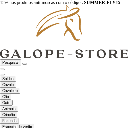
15% nos produtos anti-moscas com o código :
SUMMER-FLY15
Pesquisar
Saldos
Cavalo
Cavaleiro
Cão
Gato
Animais
Criação
Fazenda
Especial de verão