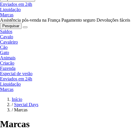
Enviados em 24h
Liquidação
Marcas
Assistência pós-venda na França
Pagamento seguro
Devoluções fáceis
Pesquisar
Saldos
Cavalo
Cavaleiro
Cão
Gato
Animais
Criação
Fazenda
Especial de verão
Enviados em 24h
Liquidação
Marcas
Início
/
Special Days
/
Marcas
Marcas