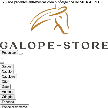
15% nos produtos anti-moscas com o código :
SUMMER-FLY15
Pesquisar
Saldos
Cavalo
Cavaleiro
Cão
Gato
Animais
Criação
Fazenda
Especial de verão