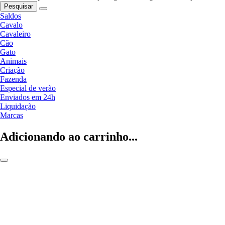
Pesquisar
Saldos
Cavalo
Cavaleiro
Cão
Gato
Animais
Criação
Fazenda
Especial de verão
Enviados em 24h
Liquidação
Marcas
Adicionando ao carrinho...