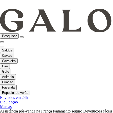
Pesquisar
Saldos
Cavalo
Cavaleiro
Cão
Gato
Animais
Criação
Fazenda
Especial de verão
Enviados em 24h
Liquidação
Marcas
Assistência pós-venda na França
Pagamento seguro
Devoluções fáceis