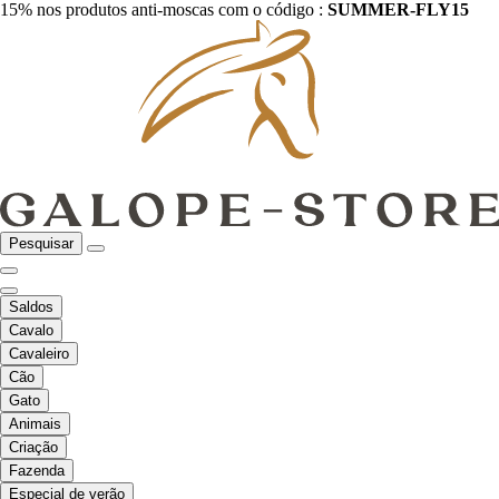
15% nos produtos anti-moscas com o código :
SUMMER-FLY15
Pesquisar
Saldos
Cavalo
Cavaleiro
Cão
Gato
Animais
Criação
Fazenda
Especial de verão