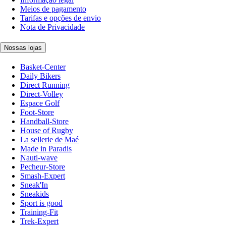
Meios de pagamento
Tarifas e opções de envio
Nota de Privacidade
Nossas lojas
Basket-Center
Daily Bikers
Direct Running
Direct-Volley
Espace Golf
Foot-Store
Handball-Store
House of Rugby
La sellerie de Maé
Made in Paradis
Nauti-wave
Pecheur-Store
Smash-Expert
Sneak'In
Sneakids
Sport is good
Training-Fit
Trek-Expert