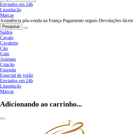
Enviados em 24h
Liquidação
Marcas
Assistência pós-venda na França
Pagamento seguro
Devoluções fáceis
Pesquisar
Saldos
Cavalo
Cavaleiro
Cão
Gato
Animais
Criação
Fazenda
Especial de verão
Enviados em 24h
Liquidação
Marcas
Adicionando ao carrinho...