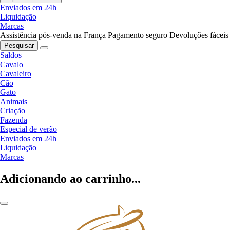
Enviados em 24h
Liquidação
Marcas
Assistência pós-venda na França
Pagamento seguro
Devoluções fáceis
Pesquisar
Saldos
Cavalo
Cavaleiro
Cão
Gato
Animais
Criação
Fazenda
Especial de verão
Enviados em 24h
Liquidação
Marcas
Adicionando ao carrinho...