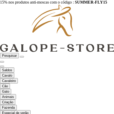
15% nos produtos anti-moscas com o código :
SUMMER-FLY15
Pesquisar
Saldos
Cavalo
Cavaleiro
Cão
Gato
Animais
Criação
Fazenda
Especial de verão