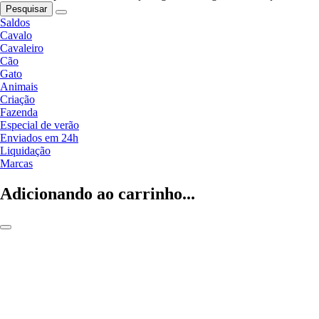
Pesquisar
Saldos
Cavalo
Cavaleiro
Cão
Gato
Animais
Criação
Fazenda
Especial de verão
Enviados em 24h
Liquidação
Marcas
Adicionando ao carrinho...