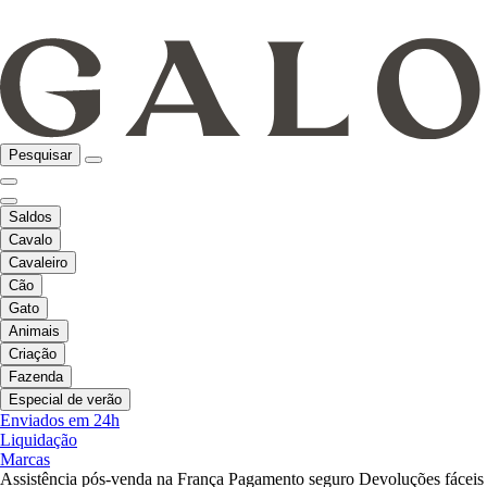
Pesquisar
Saldos
Cavalo
Cavaleiro
Cão
Gato
Animais
Criação
Fazenda
Especial de verão
Enviados em 24h
Liquidação
Marcas
Assistência pós-venda na França
Pagamento seguro
Devoluções fáceis