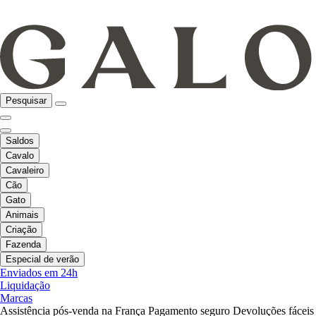
Pesquisar
Saldos
Cavalo
Cavaleiro
Cão
Gato
Animais
Criação
Fazenda
Especial de verão
Enviados em 24h
Liquidação
Marcas
Assistência pós-venda na França
Pagamento seguro
Devoluções fáceis