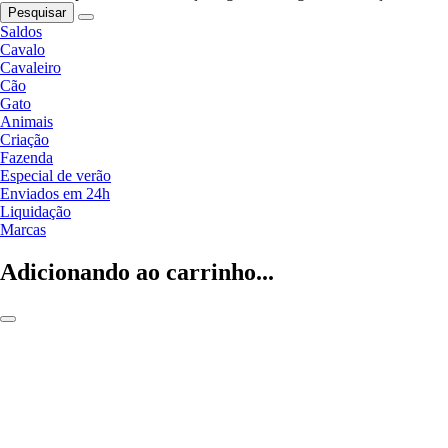
Pesquisar
Saldos
Cavalo
Cavaleiro
Cão
Gato
Animais
Criação
Fazenda
Especial de verão
Enviados em 24h
Liquidação
Marcas
Adicionando ao carrinho...