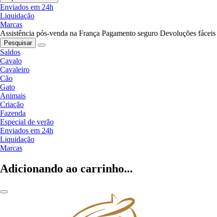
Enviados em 24h
Liquidação
Marcas
Assistência pós-venda na França
Pagamento seguro
Devoluções fáceis
Pesquisar
Saldos
Cavalo
Cavaleiro
Cão
Gato
Animais
Criação
Fazenda
Especial de verão
Enviados em 24h
Liquidação
Marcas
Adicionando ao carrinho...