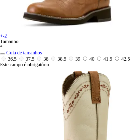
+-2
Tamanho
*
Guia de tamanhos
36,5
37,5
38
38,5
39
40
41,5
42,5
Este campo é obrigatório