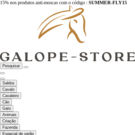
15% nos produtos anti-moscas com o código :
SUMMER-FLY15
Pesquisar
Saldos
Cavalo
Cavaleiro
Cão
Gato
Animais
Criação
Fazenda
Especial de verão