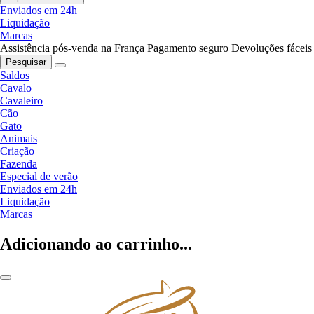
Enviados em 24h
Liquidação
Marcas
Assistência pós-venda na França
Pagamento seguro
Devoluções fáceis
Pesquisar
Saldos
Cavalo
Cavaleiro
Cão
Gato
Animais
Criação
Fazenda
Especial de verão
Enviados em 24h
Liquidação
Marcas
Adicionando ao carrinho...