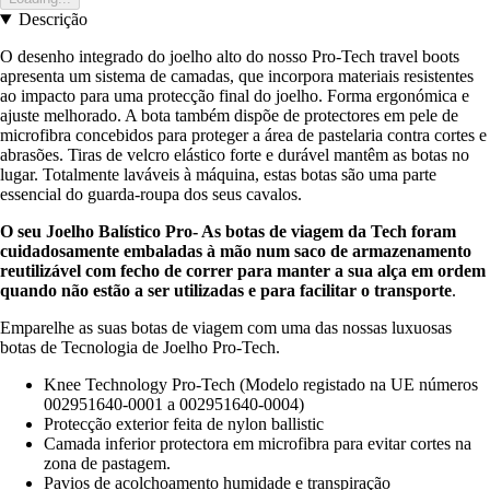
Descrição
O desenho integrado do joelho alto do nosso Pro-Tech travel boots
apresenta um sistema de camadas, que incorpora materiais resistentes
ao impacto para uma protecção final do joelho. Forma ergonómica e
ajuste melhorado. A bota também dispõe de protectores em pele de
microfibra concebidos para proteger a área de pastelaria contra cortes e
abrasões. Tiras de velcro elástico forte e durável mantêm as botas no
lugar. Totalmente laváveis à máquina, estas botas são uma parte
essencial do guarda-roupa dos seus cavalos.
O seu Joelho Balístico Pro- As botas de viagem da Tech foram
cuidadosamente embaladas à mão num saco de armazenamento
reutilizável com fecho de correr para manter a sua alça em ordem
quando não estão a ser utilizadas e para facilitar o transporte
.
Emparelhe as suas botas de viagem com uma das nossas luxuosas
botas de Tecnologia de Joelho Pro-Tech.
Knee Technology Pro-Tech (Modelo registado na UE números
002951640-0001 a 002951640-0004)
Protecção exterior feita de nylon ballistic
Camada inferior protectora em microfibra para evitar cortes na
zona de pastagem.
Pavios de acolchoamento humidade e transpiração