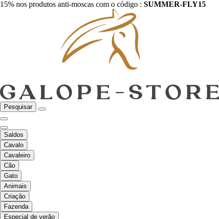
15% nos produtos anti-moscas com o código :
SUMMER-FLY15
Pesquisar
Saldos
Cavalo
Cavaleiro
Cão
Gato
Animais
Criação
Fazenda
Especial de verão