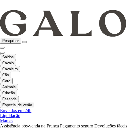
Pesquisar
Saldos
Cavalo
Cavaleiro
Cão
Gato
Animais
Criação
Fazenda
Especial de verão
Enviados em 24h
Liquidação
Marcas
Assistência pós-venda na França
Pagamento seguro
Devoluções fáceis