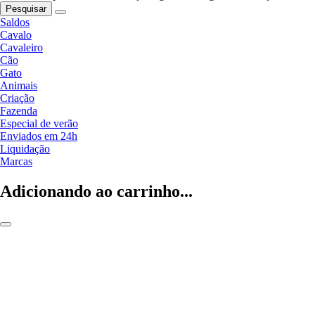
Pesquisar
Saldos
Cavalo
Cavaleiro
Cão
Gato
Animais
Criação
Fazenda
Especial de verão
Enviados em 24h
Liquidação
Marcas
Adicionando ao carrinho...