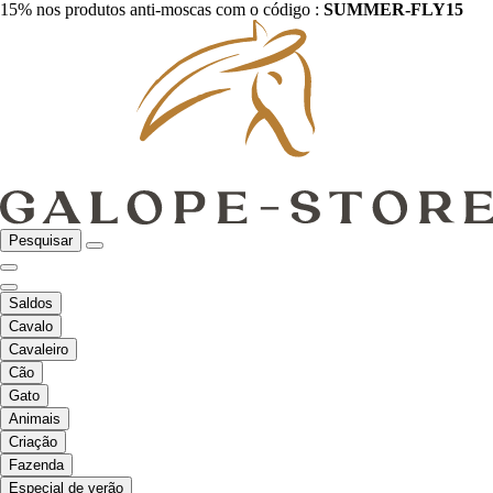
15% nos produtos anti-moscas com o código :
SUMMER-FLY15
Pesquisar
Saldos
Cavalo
Cavaleiro
Cão
Gato
Animais
Criação
Fazenda
Especial de verão