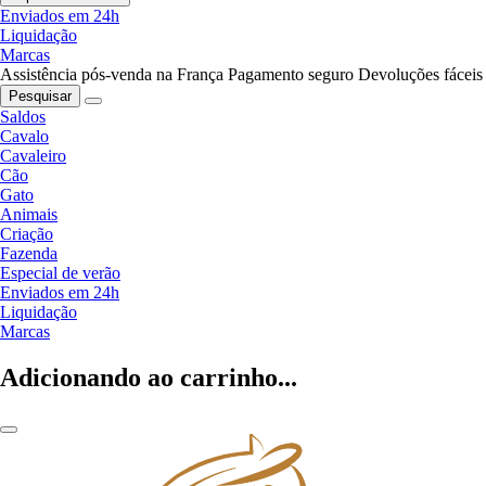
Enviados em 24h
Liquidação
Marcas
Assistência pós-venda na França
Pagamento seguro
Devoluções fáceis
Pesquisar
Saldos
Cavalo
Cavaleiro
Cão
Gato
Animais
Criação
Fazenda
Especial de verão
Enviados em 24h
Liquidação
Marcas
Adicionando ao carrinho...