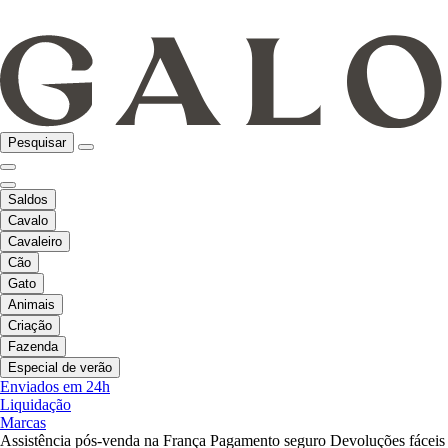
Pesquisar
Saldos
Cavalo
Cavaleiro
Cão
Gato
Animais
Criação
Fazenda
Especial de verão
Enviados em 24h
Liquidação
Marcas
Assistência pós-venda na França
Pagamento seguro
Devoluções fáceis