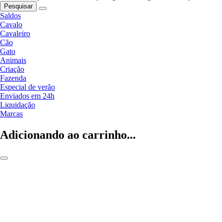
Pesquisar
Saldos
Cavalo
Cavaleiro
Cão
Gato
Animais
Criação
Fazenda
Especial de verão
Enviados em 24h
Liquidação
Marcas
Adicionando ao carrinho...