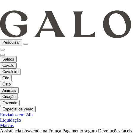
Pesquisar
Saldos
Cavalo
Cavaleiro
Cão
Gato
Animais
Criação
Fazenda
Especial de verão
Enviados em 24h
Liquidação
Marcas
Assistência pós-venda na França
Pagamento seguro
Devoluções fáceis