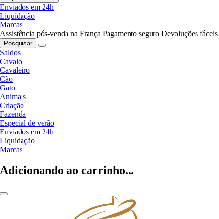
Enviados em 24h
Liquidação
Marcas
Assistência pós-venda na França
Pagamento seguro
Devoluções fáceis
Pesquisar
Saldos
Cavalo
Cavaleiro
Cão
Gato
Animais
Criação
Fazenda
Especial de verão
Enviados em 24h
Liquidação
Marcas
Adicionando ao carrinho...