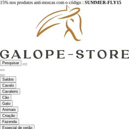
15% nos produtos anti-moscas com o código :
SUMMER-FLY15
Pesquisar
Saldos
Cavalo
Cavaleiro
Cão
Gato
Animais
Criação
Fazenda
Especial de verão