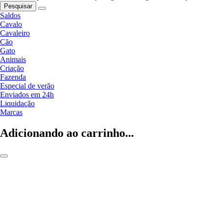
Pesquisar
Saldos
Cavalo
Cavaleiro
Cão
Gato
Animais
Criação
Fazenda
Especial de verão
Enviados em 24h
Liquidação
Marcas
Adicionando ao carrinho...