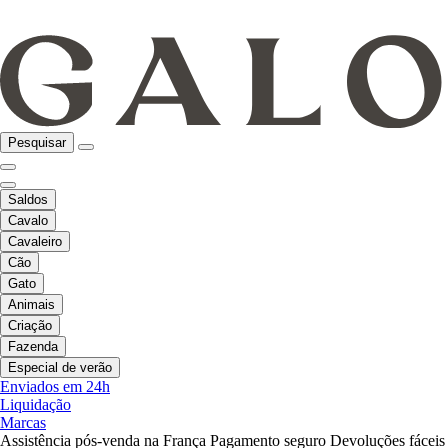
Pesquisar
Saldos
Cavalo
Cavaleiro
Cão
Gato
Animais
Criação
Fazenda
Especial de verão
Enviados em 24h
Liquidação
Marcas
Assistência pós-venda na França
Pagamento seguro
Devoluções fáceis