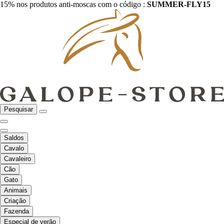
15% nos produtos anti-moscas com o código :
SUMMER-FLY15
Pesquisar
Saldos
Cavalo
Cavaleiro
Cão
Gato
Animais
Criação
Fazenda
Especial de verão