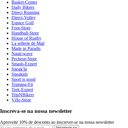
Basket-Center
Daily Bikers
Direct Running
Direct-Volley
Espace Golf
Foot-Store
Handball-Store
House of Rugby
La sellerie de Maé
Made in Paradis
Nauti-wave
Pecheur-Store
Smash-Expert
Sneak'In
Sneakids
Sport is good
Training-Fit
Trek-Expert
TripNBikers
Vélo-Store
Inscreva-se na nossa newsletter
Aproveite 10% de desconto ao inscrever-se na nossa newsletter
Inscrever-se