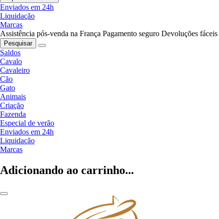
Enviados em 24h
Liquidação
Marcas
Assistência pós-venda na França
Pagamento seguro
Devoluções fáceis
Pesquisar
Saldos
Cavalo
Cavaleiro
Cão
Gato
Animais
Criação
Fazenda
Especial de verão
Enviados em 24h
Liquidação
Marcas
Adicionando ao carrinho...