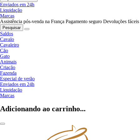
Enviados em 24h
Liquidação
Marcas
Assistência pós-venda na França
Pagamento seguro
Devoluções fáceis
Pesquisar
Saldos
Cavalo
Cavaleiro
Cão
Gato
Animais
Criação
Fazenda
Especial de verão
Enviados em 24h
Liquidação
Marcas
Adicionando ao carrinho...