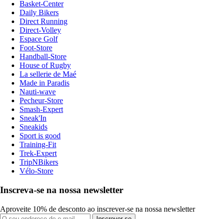
Basket-Center
Daily Bikers
Direct Running
Direct-Volley
Espace Golf
Foot-Store
Handball-Store
House of Rugby
La sellerie de Maé
Made in Paradis
Nauti-wave
Pecheur-Store
Smash-Expert
Sneak'In
Sneakids
Sport is good
Training-Fit
Trek-Expert
TripNBikers
Vélo-Store
Inscreva-se na nossa newsletter
Aproveite 10% de desconto ao inscrever-se na nossa newsletter
Inscrever-se