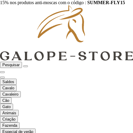
15% nos produtos anti-moscas com o código :
SUMMER-FLY15
Pesquisar
Saldos
Cavalo
Cavaleiro
Cão
Gato
Animais
Criação
Fazenda
Especial de verão