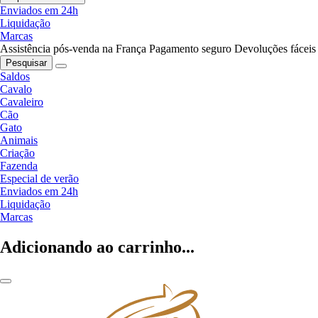
Enviados em 24h
Liquidação
Marcas
Assistência pós-venda na França
Pagamento seguro
Devoluções fáceis
Pesquisar
Saldos
Cavalo
Cavaleiro
Cão
Gato
Animais
Criação
Fazenda
Especial de verão
Enviados em 24h
Liquidação
Marcas
Adicionando ao carrinho...