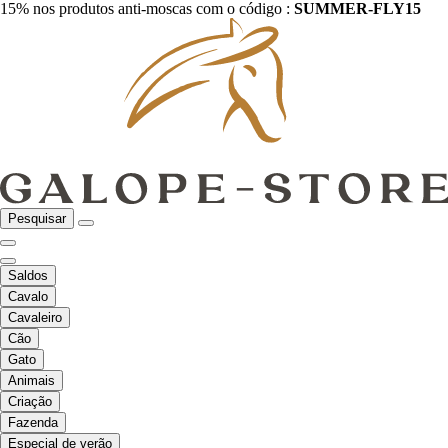
15% nos produtos anti-moscas com o código :
SUMMER-FLY15
Pesquisar
Saldos
Cavalo
Cavaleiro
Cão
Gato
Animais
Criação
Fazenda
Especial de verão