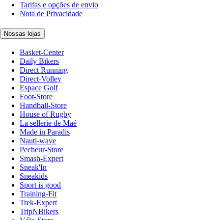
Tarifas e opções de envio
Nota de Privacidade
Nossas lojas
Basket-Center
Daily Bikers
Direct Running
Direct-Volley
Espace Golf
Foot-Store
Handball-Store
House of Rugby
La sellerie de Maé
Made in Paradis
Nauti-wave
Pecheur-Store
Smash-Expert
Sneak'In
Sneakids
Sport is good
Training-Fit
Trek-Expert
TripNBikers