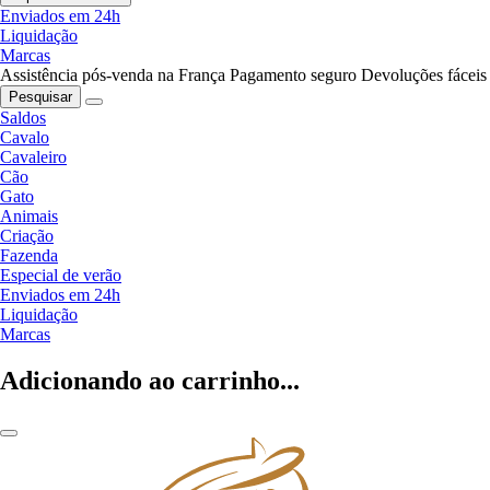
Enviados em 24h
Liquidação
Marcas
Assistência pós-venda na França
Pagamento seguro
Devoluções fáceis
Pesquisar
Saldos
Cavalo
Cavaleiro
Cão
Gato
Animais
Criação
Fazenda
Especial de verão
Enviados em 24h
Liquidação
Marcas
Adicionando ao carrinho...