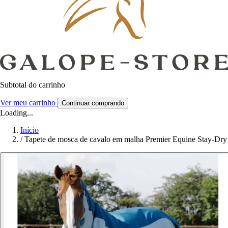
Subtotal do carrinho
Ver meu carrinho
Continuar comprando
Loading...
Início
/
Tapete de mosca de cavalo em malha Premier Equine Stay-Dry