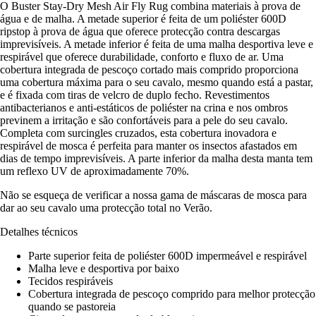
O Buster Stay-Dry Mesh Air Fly Rug combina materiais à prova de
água e de malha. A metade superior é feita de um poliéster 600D
ripstop à prova de água que oferece protecção contra descargas
imprevisíveis. A metade inferior é feita de uma malha desportiva leve e
respirável que oferece durabilidade, conforto e fluxo de ar. Uma
cobertura integrada de pescoço cortado mais comprido proporciona
uma cobertura máxima para o seu cavalo, mesmo quando está a pastar,
e é fixada com tiras de velcro de duplo fecho. Revestimentos
antibacterianos e anti-estáticos de poliéster na crina e nos ombros
previnem a irritação e são confortáveis para a pele do seu cavalo.
Completa com surcingles cruzados, esta cobertura inovadora e
respirável de mosca é perfeita para manter os insectos afastados em
dias de tempo imprevisíveis. A parte inferior da malha desta manta tem
um reflexo UV de aproximadamente 70%.
Não se esqueça de verificar a nossa gama de máscaras de mosca para
dar ao seu cavalo uma protecção total no Verão.
Detalhes técnicos
Parte superior feita de poliéster 600D impermeável e respirável
Malha leve e desportiva por baixo
Tecidos respiráveis
Cobertura integrada de pescoço comprido para melhor protecção
quando se pastoreia