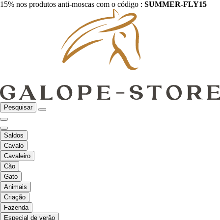
15% nos produtos anti-moscas com o código :
SUMMER-FLY15
Pesquisar
Saldos
Cavalo
Cavaleiro
Cão
Gato
Animais
Criação
Fazenda
Especial de verão