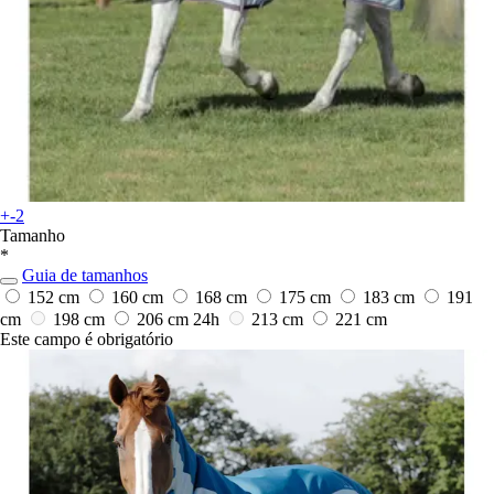
+-2
Tamanho
*
Guia de tamanhos
152 cm
160 cm
168 cm
175 cm
183 cm
191
cm
198 cm
206 cm
24h
213 cm
221 cm
Este campo é obrigatório