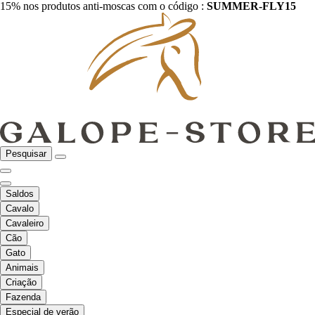
15% nos produtos anti-moscas com o código :
SUMMER-FLY15
Pesquisar
Saldos
Cavalo
Cavaleiro
Cão
Gato
Animais
Criação
Fazenda
Especial de verão