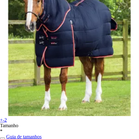
+-2
Tamanho
*
Guia de tamanhos