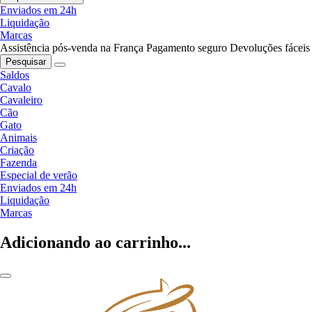
Enviados em 24h
Liquidação
Marcas
Assistência pós-venda na França
Pagamento seguro
Devoluções fáceis
Pesquisar
Saldos
Cavalo
Cavaleiro
Cão
Gato
Animais
Criação
Fazenda
Especial de verão
Enviados em 24h
Liquidação
Marcas
Adicionando ao carrinho...