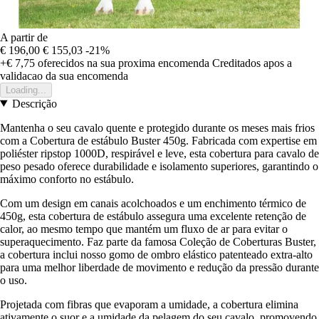
A partir de
€ 196,00
€ 155,03
-21%
+€ 7,75
oferecidos na sua proxima encomenda
Creditados apos a
validacao da sua encomenda
Loading...
Descrição
Mantenha o seu cavalo quente e protegido durante os meses mais frios
com a Cobertura de estábulo Buster 450g. Fabricada com expertise em
poliéster ripstop 1000D, respirável e leve, esta cobertura para cavalo de
peso pesado oferece durabilidade e isolamento superiores, garantindo o
máximo conforto no estábulo.
Com um design em canais acolchoados e um enchimento térmico de
450g, esta cobertura de estábulo assegura uma excelente retenção de
calor, ao mesmo tempo que mantém um fluxo de ar para evitar o
superaquecimento. Faz parte da famosa Coleção de Coberturas Buster,
a cobertura inclui nosso gomo de ombro elástico patenteado extra-alto
para uma melhor liberdade de movimento e redução da pressão durante
o uso.
Projetada com fibras que evaporam a umidade, a cobertura elimina
ativamente o suor e a umidade da pelagem do seu cavalo, promovendo