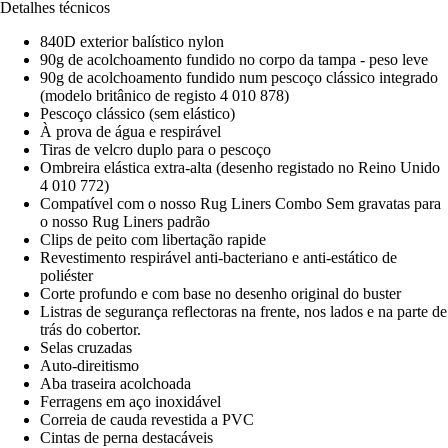
Detalhes técnicos
840D exterior balístico nylon
90g de acolchoamento fundido no corpo da tampa - peso leve
90g de acolchoamento fundido num pescoço clássico integrado
(modelo britânico de registo 4 010 878)
Pescoço clássico (sem elástico)
À prova de água e respirável
Tiras de velcro duplo para o pescoço
Ombreira elástica extra-alta (desenho registado no Reino Unido
4 010 772)
Compatível com o nosso Rug Liners Combo Sem gravatas para
o nosso Rug Liners padrão
Clips de peito com libertação rapide
Revestimento respirável anti-bacteriano e anti-estático de
poliéster
Corte profundo e com base no desenho original do buster
Listras de segurança reflectoras na frente, nos lados e na parte de
trás do cobertor.
Selas cruzadas
Auto-direitismo
Aba traseira acolchoada
Ferragens em aço inoxidável
Correia de cauda revestida a PVC
Cintas de perna destacáveis