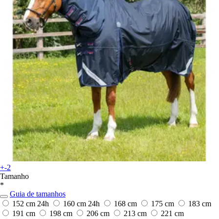
+-2
Tamanho
*
Guia de tamanhos
152 cm
24h
160 cm
24h
168 cm
175 cm
183 cm
191 cm
198 cm
206 cm
213 cm
221 cm