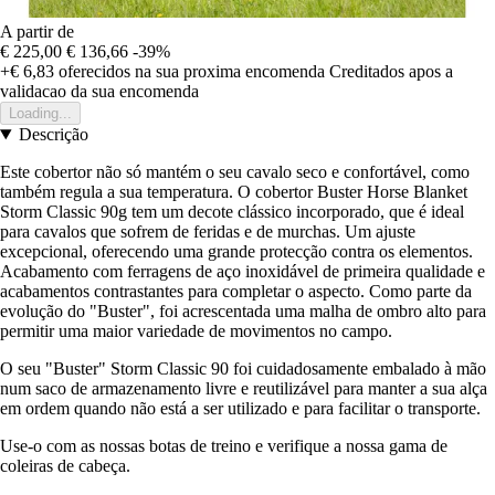
A partir de
€ 225,00
€ 136,66
-39%
+€ 6,83
oferecidos na sua proxima encomenda
Creditados apos a
validacao da sua encomenda
Loading...
Descrição
Este cobertor não só mantém o seu cavalo seco e confortável, como
também regula a sua temperatura. O cobertor Buster Horse Blanket
Storm Classic 90g tem um decote clássico incorporado, que é ideal
para cavalos que sofrem de feridas e de murchas. Um ajuste
excepcional, oferecendo uma grande protecção contra os elementos.
Acabamento com ferragens de aço inoxidável de primeira qualidade e
acabamentos contrastantes para completar o aspecto. Como parte da
evolução do "Buster", foi acrescentada uma malha de ombro alto para
permitir uma maior variedade de movimentos no campo.
O seu "Buster" Storm Classic 90 foi cuidadosamente embalado à mão
num saco de armazenamento livre e reutilizável para manter a sua alça
em ordem quando não está a ser utilizado e para facilitar o transporte.
Use-o com as nossas botas de treino e verifique a nossa gama de
coleiras de cabeça.