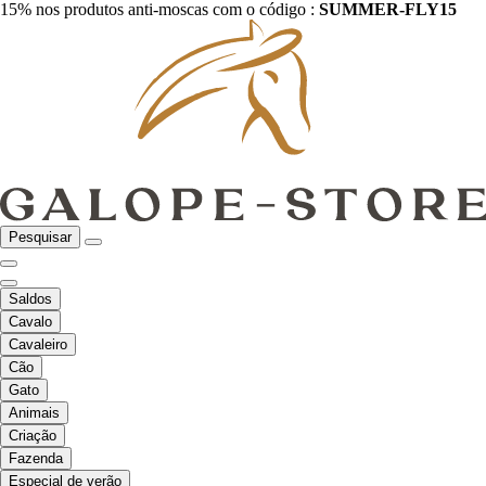
15% nos produtos anti-moscas com o código :
SUMMER-FLY15
Pesquisar
Saldos
Cavalo
Cavaleiro
Cão
Gato
Animais
Criação
Fazenda
Especial de verão