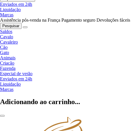
Enviados em 24h
Liquidação
Marcas
Assistência pós-venda na França
Pagamento seguro
Devoluções fáceis
Pesquisar
Saldos
Cavalo
Cavaleiro
Cão
Gato
Animais
Criação
Fazenda
Especial de verão
Enviados em 24h
Liquidação
Marcas
Adicionando ao carrinho...