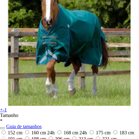
+-1
Tamanho
*
Guia de tamanhos
152 cm
160 cm
24h
168 cm
24h
175 cm
183 cm
191 cm
198 cm
206 cm
213 cm
221 cm