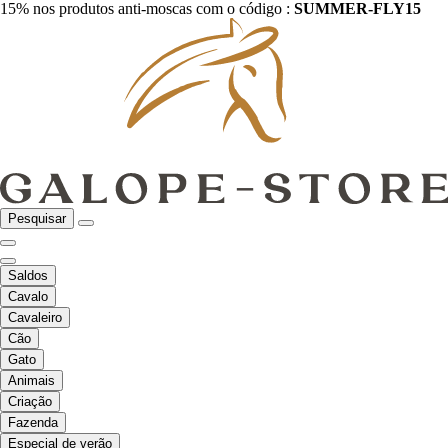
15% nos produtos anti-moscas com o código :
SUMMER-FLY15
Pesquisar
Saldos
Cavalo
Cavaleiro
Cão
Gato
Animais
Criação
Fazenda
Especial de verão