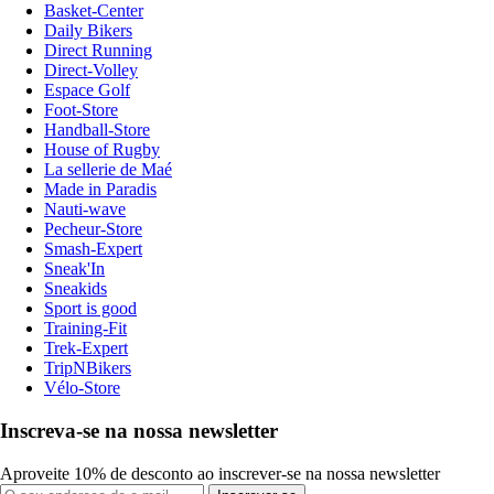
Basket-Center
Daily Bikers
Direct Running
Direct-Volley
Espace Golf
Foot-Store
Handball-Store
House of Rugby
La sellerie de Maé
Made in Paradis
Nauti-wave
Pecheur-Store
Smash-Expert
Sneak'In
Sneakids
Sport is good
Training-Fit
Trek-Expert
TripNBikers
Vélo-Store
Inscreva-se na nossa newsletter
Aproveite 10% de desconto ao inscrever-se na nossa newsletter