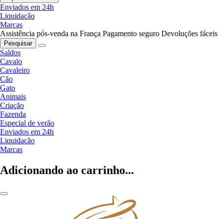
Enviados em 24h
Liquidação
Marcas
Assistência pós-venda na França
Pagamento seguro
Devoluções fáceis
Pesquisar
Saldos
Cavalo
Cavaleiro
Cão
Gato
Animais
Criação
Fazenda
Especial de verão
Enviados em 24h
Liquidação
Marcas
Adicionando ao carrinho...