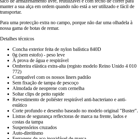
saco de armazenamento livre, reutilizável e com fecho de correr para
manter a sua alça em ordem quando não está a ser utilizado e fácil de
transportar.
Para uma protecção extra no campo, porque não dar uma olhadela à
nossa gama de botas de remar.
Detalhes técnicos
Concha exterior feita de nylon balística 840D
0g (sem estofo) - peso leve
À prova de água e respirável
Ombreira elástica extra-alta (registo modelo Reino Unido 4 010
772)
Compatível com os nossos liners padrão
Sem fixação de tampa de pescoço
Almofada de neoprene com cernelha
Soltar clips de peito rapide
Revestimento de poliéster respirável anti-bacteriano e anti-
estático
Corte profundo e desenho baseado no modelo original "Buster".
Listras de segurança reflectoras de marca na frente, lados e
costas da tampa
Suspensórios cruzados
Auto-direitismo
Ferragens de aço inoxidável de marca