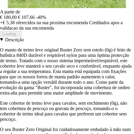
A partir de
€ 180,00
€ 107,66
-40%
+€ 5,38
oferecidos na sua proxima encomenda
Creditados apos a
validacao da sua encomenda
Loading...
Descrição
O manto de treino leve original Buster Zero sem estofo (0g) é feito de
balística 840D durável e respirável nylon para uma óptima protecção
de treino. Tratado com o nosso sistema impermeável/respirável, este
cobertor leve manterá o seu cavalo seco e confortável, enquanto ajuda
a regular a sua temperatura. Esta manta está equipada com fixações
para que os nossos forros de manta padrão aumentem o calor,
tornando-a uma opção versátil durante todo o ano. Como parte da
evolução da gama "Buster", foi incorporada uma cobertura de ombro
extra-alta para permitir uma maior amplitude de movimento.
Este cobertor de treino leve para cavalos, sem enchimento (0g), não
tem cobertura de pescoço ou gravata de pescoço, tornando-o o
cobertor de treino ideal para cavalos que preferem um cobertor sem
pescoço.
O seu Buster Zero Original foi cuidadosamente embalado à mão num