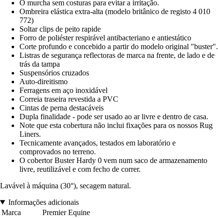
O murcha sem costuras para evitar a irritação.
Ombreira elástica extra-alta (modelo britânico de registo 4 010
772)
Soltar clips de peito rapide
Forro de poliéster respirável antibacteriano e antiestático
Corte profundo e concebido a partir do modelo original "buster".
Listras de segurança reflectoras de marca na frente, de lado e de
trás da tampa
Suspensórios cruzados
Auto-direitismo
Ferragens em aço inoxidável
Correia traseira revestida a PVC
Cintas de perna destacáveis
Dupla finalidade - pode ser usado ao ar livre e dentro de casa.
Note que esta cobertura não inclui fixações para os nossos Rug
Liners.
Tecnicamente avançados, testados em laboratório e
comprovados no terreno.
O cobertor Buster Hardy 0 vem num saco de armazenamento
livre, reutilizável e com fecho de correr.
Lavável à máquina (30°), secagem natural.
Informações adicionais
Marca
Premier Equine