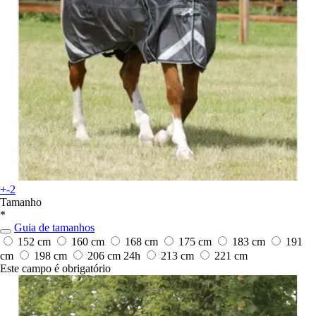
+-2
Tamanho
*
Guia de tamanhos
152 cm
160 cm
168 cm
175 cm
183 cm
191
cm
198 cm
206 cm
24h
213 cm
221 cm
Este campo é obrigatório