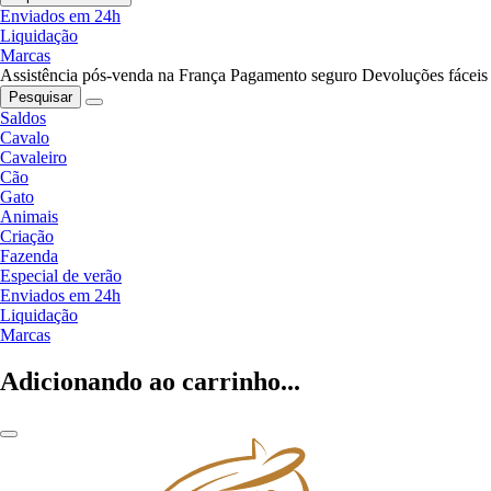
Enviados em 24h
Liquidação
Marcas
Assistência pós-venda na França
Pagamento seguro
Devoluções fáceis
Pesquisar
Saldos
Cavalo
Cavaleiro
Cão
Gato
Animais
Criação
Fazenda
Especial de verão
Enviados em 24h
Liquidação
Marcas
Adicionando ao carrinho...