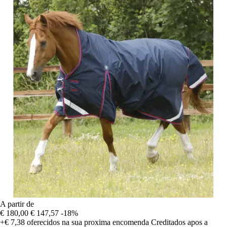
A partir de
€ 180,00
€ 147,57
-18%
+€ 7,38
oferecidos na sua proxima encomenda
Creditados apos a