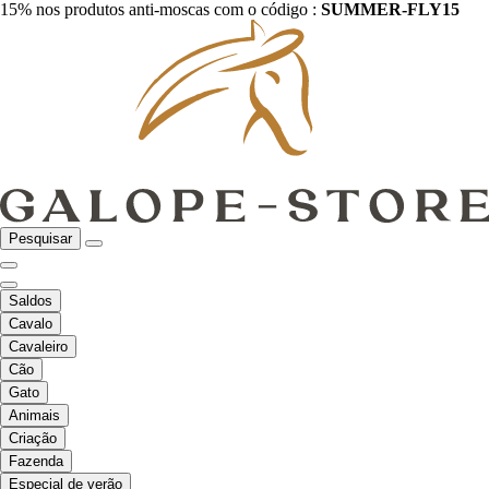
15% nos produtos anti-moscas com o código :
SUMMER-FLY15
Pesquisar
Saldos
Cavalo
Cavaleiro
Cão
Gato
Animais
Criação
Fazenda
Especial de verão