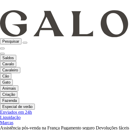
Pesquisar
Saldos
Cavalo
Cavaleiro
Cão
Gato
Animais
Criação
Fazenda
Especial de verão
Enviados em 24h
Liquidação
Marcas
Assistência pós-venda na França
Pagamento seguro
Devoluções fáceis