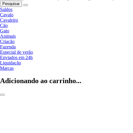
Pesquisar
Saldos
Cavalo
Cavaleiro
Cão
Gato
Animais
Criação
Fazenda
Especial de verão
Enviados em 24h
Liquidação
Marcas
Adicionando ao carrinho...