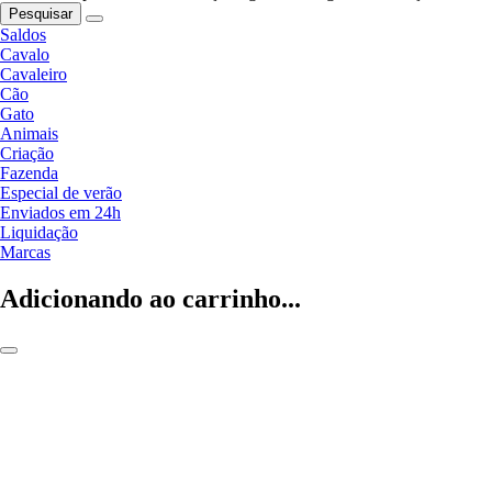
Pesquisar
Saldos
Cavalo
Cavaleiro
Cão
Gato
Animais
Criação
Fazenda
Especial de verão
Enviados em 24h
Liquidação
Marcas
Adicionando ao carrinho...