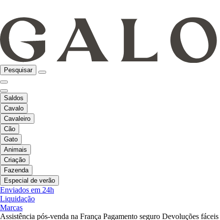
Pesquisar
Saldos
Cavalo
Cavaleiro
Cão
Gato
Animais
Criação
Fazenda
Especial de verão
Enviados em 24h
Liquidação
Marcas
Assistência pós-venda na França
Pagamento seguro
Devoluções fáceis