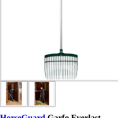
HorseGuard
Garfo Everlast