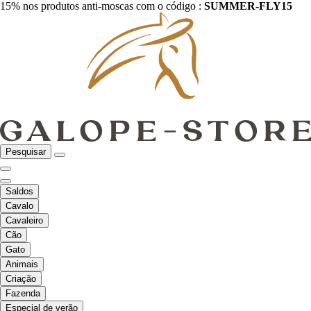
15% nos produtos anti-moscas com o código :
SUMMER-FLY15
Pesquisar
Saldos
Cavalo
Cavaleiro
Cão
Gato
Animais
Criação
Fazenda
Especial de verão