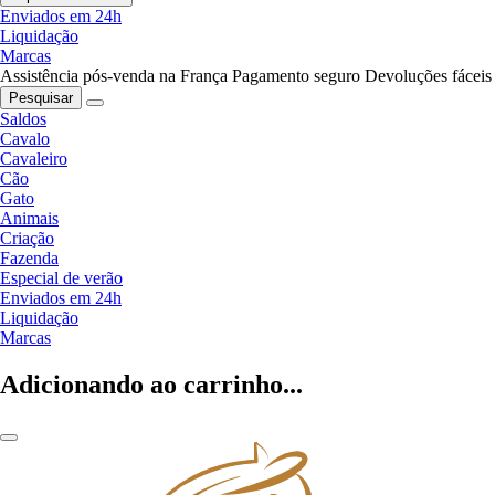
Enviados em 24h
Liquidação
Marcas
Assistência pós-venda na França
Pagamento seguro
Devoluções fáceis
Pesquisar
Saldos
Cavalo
Cavaleiro
Cão
Gato
Animais
Criação
Fazenda
Especial de verão
Enviados em 24h
Liquidação
Marcas
Adicionando ao carrinho...