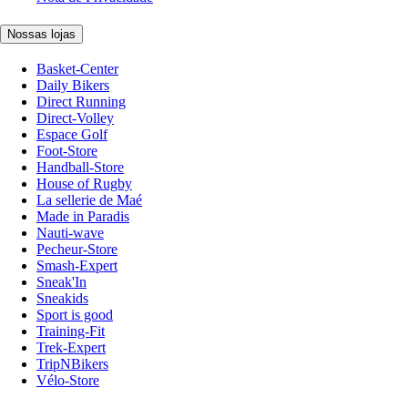
Nossas lojas
Basket-Center
Daily Bikers
Direct Running
Direct-Volley
Espace Golf
Foot-Store
Handball-Store
House of Rugby
La sellerie de Maé
Made in Paradis
Nauti-wave
Pecheur-Store
Smash-Expert
Sneak'In
Sneakids
Sport is good
Training-Fit
Trek-Expert
TripNBikers
Vélo-Store