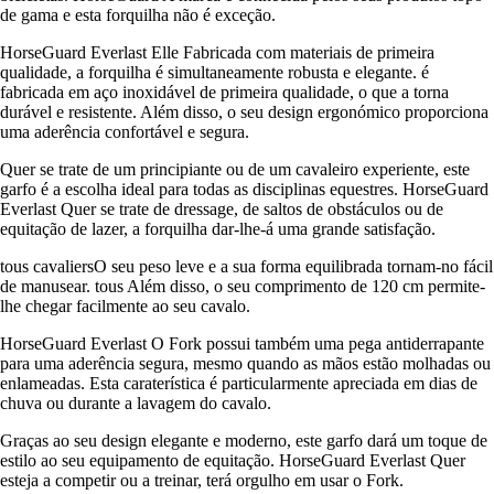
de gama e esta forquilha não é exceção.
HorseGuard Everlast Elle Fabricada com materiais de primeira
qualidade, a forquilha é simultaneamente robusta e elegante. é
fabricada em aço inoxidável de primeira qualidade, o que a torna
durável e resistente. Além disso, o seu design ergonómico proporciona
uma aderência confortável e segura.
Quer se trate de um principiante ou de um cavaleiro experiente, este
garfo é a escolha ideal para todas as disciplinas equestres. HorseGuard
Everlast Quer se trate de dressage, de saltos de obstáculos ou de
equitação de lazer, a forquilha dar-lhe-á uma grande satisfação.
tous cavaliersO seu peso leve e a sua forma equilibrada tornam-no fácil
de manusear. tous Além disso, o seu comprimento de 120 cm permite-
lhe chegar facilmente ao seu cavalo.
HorseGuard Everlast O Fork possui também uma pega antiderrapante
para uma aderência segura, mesmo quando as mãos estão molhadas ou
enlameadas. Esta caraterística é particularmente apreciada em dias de
chuva ou durante a lavagem do cavalo.
Graças ao seu design elegante e moderno, este garfo dará um toque de
estilo ao seu equipamento de equitação. HorseGuard Everlast Quer
esteja a competir ou a treinar, terá orgulho em usar o Fork.