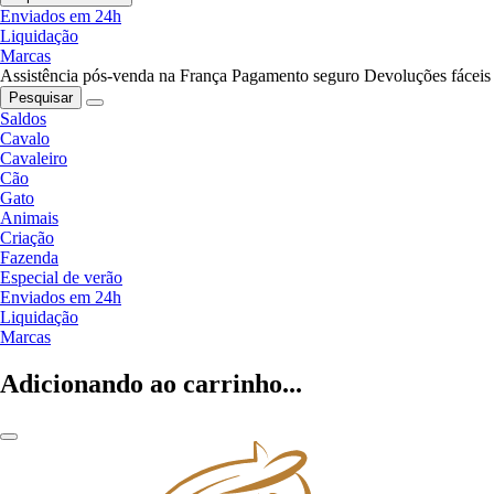
Enviados em 24h
Liquidação
Marcas
Assistência pós-venda na França
Pagamento seguro
Devoluções fáceis
Pesquisar
Saldos
Cavalo
Cavaleiro
Cão
Gato
Animais
Criação
Fazenda
Especial de verão
Enviados em 24h
Liquidação
Marcas
Adicionando ao carrinho...