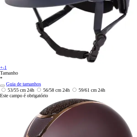
+-1
Tamanho
*
Guia de tamanhos
53/55 cm
24h
56/58 cm
24h
59/61 cm
24h
Este campo é obrigatório