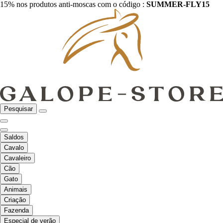
15% nos produtos anti-moscas com o código :
SUMMER-FLY15
Pesquisar
Saldos
Cavalo
Cavaleiro
Cão
Gato
Animais
Criação
Fazenda
Especial de verão