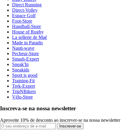
Direct Running
Direct-Volley
Espace Golf
Foot-Store
Handball-Store
House of Rugby
La sellerie de Maé
Made in Paradis
Nauti-wave
Pecheur-Store
Smash-Expert
Sneak'In
Sneakids
Sport is good
Training-Fit
Trek-Expert
TripNBikers
Vélo-Store
Inscreva-se na nossa newsletter
Aproveite 10% de desconto ao inscrever-se na nossa newsletter
Inscrever-se