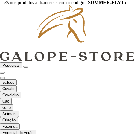
15% nos produtos anti-moscas com o código :
SUMMER-FLY15
Pesquisar
Saldos
Cavalo
Cavaleiro
Cão
Gato
Animais
Criação
Fazenda
Especial de verão