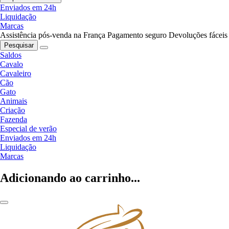
Enviados em 24h
Liquidação
Marcas
Assistência pós-venda na França
Pagamento seguro
Devoluções fáceis
Pesquisar
Saldos
Cavalo
Cavaleiro
Cão
Gato
Animais
Criação
Fazenda
Especial de verão
Enviados em 24h
Liquidação
Marcas
Adicionando ao carrinho...