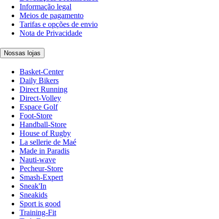
Informação legal
Meios de pagamento
Tarifas e opções de envio
Nota de Privacidade
Nossas lojas
Basket-Center
Daily Bikers
Direct Running
Direct-Volley
Espace Golf
Foot-Store
Handball-Store
House of Rugby
La sellerie de Maé
Made in Paradis
Nauti-wave
Pecheur-Store
Smash-Expert
Sneak'In
Sneakids
Sport is good
Training-Fit