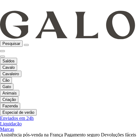
Pesquisar
Saldos
Cavalo
Cavaleiro
Cão
Gato
Animais
Criação
Fazenda
Especial de verão
Enviados em 24h
Liquidação
Marcas
Assistência pós-venda na França
Pagamento seguro
Devoluções fáceis