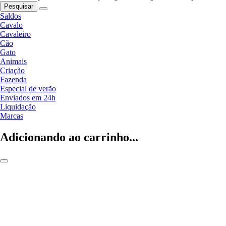
Pesquisar
Saldos
Cavalo
Cavaleiro
Cão
Gato
Animais
Criação
Fazenda
Especial de verão
Enviados em 24h
Liquidação
Marcas
Adicionando ao carrinho...