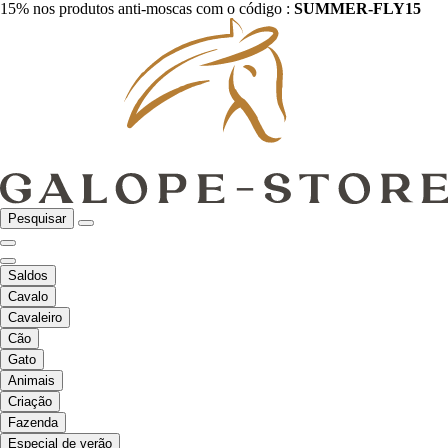
15% nos produtos anti-moscas com o código :
SUMMER-FLY15
Pesquisar
Saldos
Cavalo
Cavaleiro
Cão
Gato
Animais
Criação
Fazenda
Especial de verão