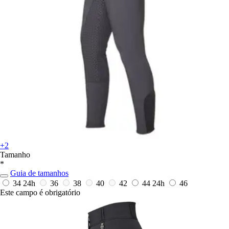
+2
Tamanho
*
Guia de tamanhos
34
24h
36
38
40
42
44
24h
46
Este campo é obrigatório