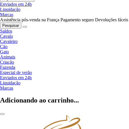
Enviados em 24h
Liquidação
Marcas
Assistência pós-venda na França
Pagamento seguro
Devoluções fáceis
Pesquisar
Saldos
Cavalo
Cavaleiro
Cão
Gato
Animais
Criação
Fazenda
Especial de verão
Enviados em 24h
Liquidação
Marcas
Adicionando ao carrinho...