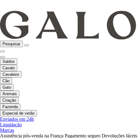
Pesquisar
Saldos
Cavalo
Cavaleiro
Cão
Gato
Animais
Criação
Fazenda
Especial de verão
Enviados em 24h
Liquidação
Marcas
Assistência pós-venda na França
Pagamento seguro
Devoluções fáceis