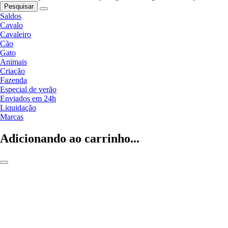
Pesquisar
Saldos
Cavalo
Cavaleiro
Cão
Gato
Animais
Criação
Fazenda
Especial de verão
Enviados em 24h
Liquidação
Marcas
Adicionando ao carrinho...