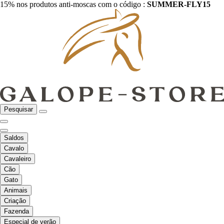
15% nos produtos anti-moscas com o código :
SUMMER-FLY15
Pesquisar
Saldos
Cavalo
Cavaleiro
Cão
Gato
Animais
Criação
Fazenda
Especial de verão