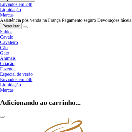
Enviados em 24h
Liquidação
Marcas
Assistência pós-venda na França
Pagamento seguro
Devoluções fáceis
Pesquisar
Saldos
Cavalo
Cavaleiro
Cão
Gato
Animais
Criação
Fazenda
Especial de verão
Enviados em 24h
Liquidação
Marcas
Adicionando ao carrinho...