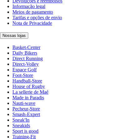
Devoluções e reembolsos
Informação legal
Meios de pagamento
Tarifas e opções de envio
Nota de Privacidade
Nossas lojas
Basket-Center
Daily Bikers
Direct Running
Direct-Volley
Espace Golf
Foot-Store
Handball-Store
House of Rugby
La sellerie de Maé
Made in Paradis
Nauti-wave
Pecheur-Store
Smash-Expert
Sneak'In
Sneakids
Sport is good
Training-Fit