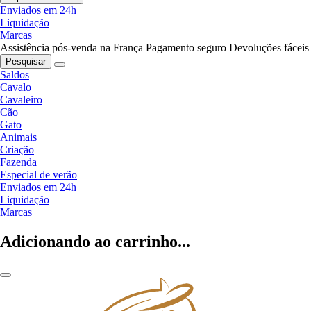
Enviados em 24h
Liquidação
Marcas
Assistência pós-venda na França
Pagamento seguro
Devoluções fáceis
Pesquisar
Saldos
Cavalo
Cavaleiro
Cão
Gato
Animais
Criação
Fazenda
Especial de verão
Enviados em 24h
Liquidação
Marcas
Adicionando ao carrinho...