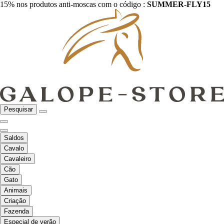
15% nos produtos anti-moscas com o código :
SUMMER-FLY15
Pesquisar
Saldos
Cavalo
Cavaleiro
Cão
Gato
Animais
Criação
Fazenda
Especial de verão