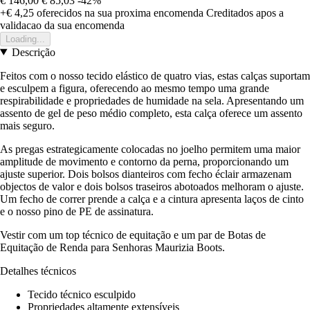
€ 146,00
€ 85,03
-42%
+€ 4,25
oferecidos na sua proxima encomenda
Creditados apos a
validacao da sua encomenda
Loading...
Descrição
Feitos com o nosso tecido elástico de quatro vias, estas calças suportam
e esculpem a figura, oferecendo ao mesmo tempo uma grande
respirabilidade e propriedades de humidade na sela. Apresentando um
assento de gel de peso médio completo, esta calça oferece um assento
mais seguro.
As pregas estrategicamente colocadas no joelho permitem uma maior
amplitude de movimento e contorno da perna, proporcionando um
ajuste superior. Dois bolsos dianteiros com fecho éclair armazenam
objectos de valor e dois bolsos traseiros abotoados melhoram o ajuste.
Um fecho de correr prende a calça e a cintura apresenta laços de cinto
e o nosso pino de PE de assinatura.
Vestir com um top técnico de equitação e um par de Botas de
Equitação de Renda para Senhoras Maurizia Boots.
Detalhes técnicos
Tecido técnico esculpido
Propriedades altamente extensíveis