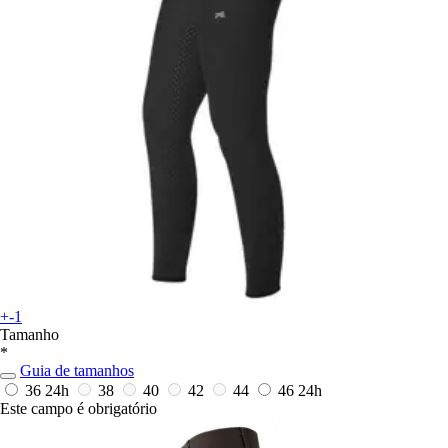
+-1
Tamanho
*
Guia de tamanhos
36
24h
38
40
42
44
46
24h
Este campo é obrigatório