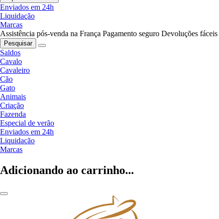
Enviados em 24h
Liquidação
Marcas
Assistência pós-venda na França
Pagamento seguro
Devoluções fáceis
Pesquisar
Saldos
Cavalo
Cavaleiro
Cão
Gato
Animais
Criação
Fazenda
Especial de verão
Enviados em 24h
Liquidação
Marcas
Adicionando ao carrinho...