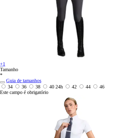
+1
Tamanho
*
Guia de tamanhos
34
36
38
40
24h
42
44
46
Este campo é obrigatório