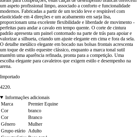
Ideais para competições, estas calças de desempenho brancas oferecem
um aspeto profissional limpo, associado a conforto e funcionalidade
modernos. Fabricadas a partir de um tecido leve e respirável com
elasticidade em 4 direções e um acabamento em sarja lisa,
proporcionam uma excelente flexibilidade e liberdade de movimento -
perfeitas para andar a cavalo em tempo quente. O corte de cintura
padrão apresenta um painel contornado na parte de trás para apoiar e
valorizar a silhueta, criando um ajuste elegante em cima e fora da sela.
O detalhe metálico elegante em bocado nas bolsas frontais acrescenta
um toque de estilo equestre clássico, enquanto a marca tonal sutil
mantém uma aparência refinada, pronta para a competição. Uma
escolha elegante para cavaleiros que exigem estilo e desempenho na
arena.
Importado
4220.
Informações adicionais
Marca
Premier Equine
Cor
branco
Cor
Branco
Género
Mulher
Grupo etário
Adulto