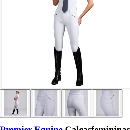
Premier Equine
Calçasfemininas