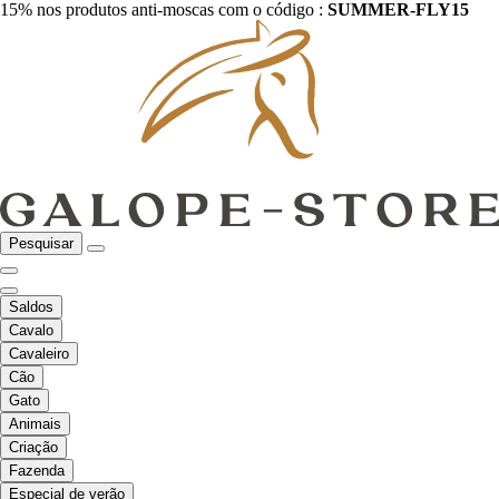
15% nos produtos anti-moscas com o código :
SUMMER-FLY15
Pesquisar
Saldos
Cavalo
Cavaleiro
Cão
Gato
Animais
Criação
Fazenda
Especial de verão