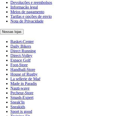
Devoluções e reembolsos
Informação legal
Meios de pagamento
Tarifas e opções de envio
Nota de Privacidade
Nossas lojas
Basket-Center
Daily Bikers
Direct Running
Direct-Volley
Espace Golf
Foot-Store
Handball-Store
House of Rugby
La sellerie de Maé
Made in Paradis
Nauti-wave
Pecheur-Store
Smash-Expert
Sneak'In
Sneakids
Sport is good