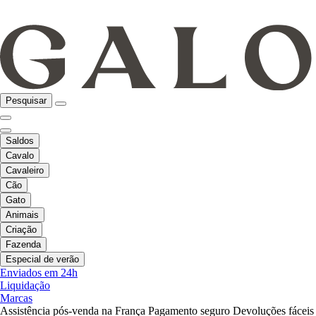
Pesquisar
Saldos
Cavalo
Cavaleiro
Cão
Gato
Animais
Criação
Fazenda
Especial de verão
Enviados em 24h
Liquidação
Marcas
Assistência pós-venda na França
Pagamento seguro
Devoluções fáceis