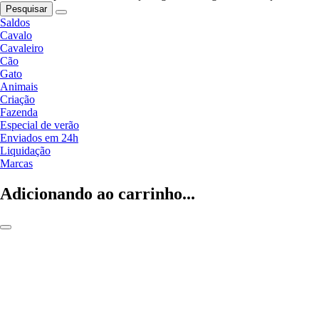
Pesquisar
Saldos
Cavalo
Cavaleiro
Cão
Gato
Animais
Criação
Fazenda
Especial de verão
Enviados em 24h
Liquidação
Marcas
Adicionando ao carrinho...