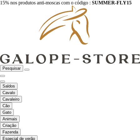
15% nos produtos anti-moscas com o código :
SUMMER-FLY15
Pesquisar
Saldos
Cavalo
Cavaleiro
Cão
Gato
Animais
Criação
Fazenda
Especial de verão