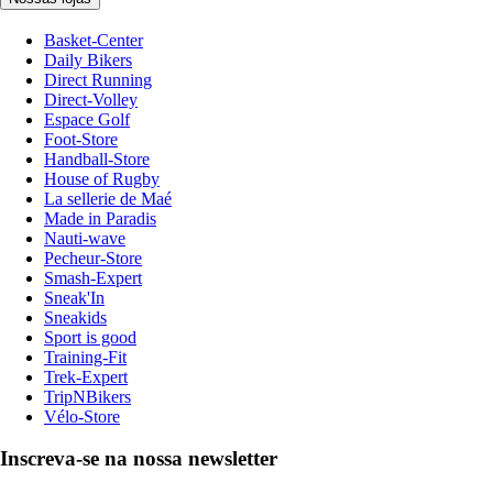
Basket-Center
Daily Bikers
Direct Running
Direct-Volley
Espace Golf
Foot-Store
Handball-Store
House of Rugby
La sellerie de Maé
Made in Paradis
Nauti-wave
Pecheur-Store
Smash-Expert
Sneak'In
Sneakids
Sport is good
Training-Fit
Trek-Expert
TripNBikers
Vélo-Store
Inscreva-se na nossa newsletter