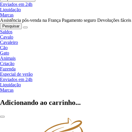
Enviados em 24h
Liquidação
Marcas
Assistência pós-venda na França
Pagamento seguro
Devoluções fáceis
Pesquisar
Saldos
Cavalo
Cavaleiro
Cão
Gato
Animais
Criação
Fazenda
Especial de verão
Enviados em 24h
Liquidação
Marcas
Adicionando ao carrinho...