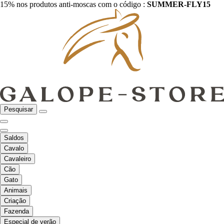
15% nos produtos anti-moscas com o código :
SUMMER-FLY15
Pesquisar
Saldos
Cavalo
Cavaleiro
Cão
Gato
Animais
Criação
Fazenda
Especial de verão