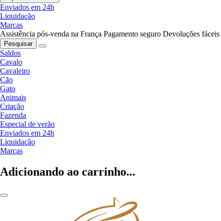
Enviados em 24h
Liquidação
Marcas
Assistência pós-venda na França
Pagamento seguro
Devoluções fáceis
Pesquisar
Saldos
Cavalo
Cavaleiro
Cão
Gato
Animais
Criação
Fazenda
Especial de verão
Enviados em 24h
Liquidação
Marcas
Adicionando ao carrinho...