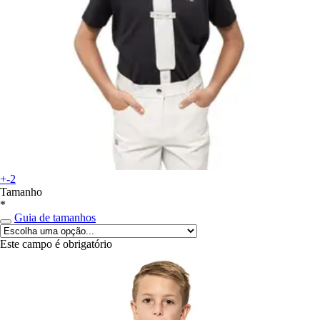
+-2
Tamanho
*
Guia de tamanhos
Este campo é obrigatório