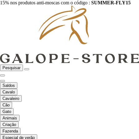
15% nos produtos anti-moscas com o código :
SUMMER-FLY15
Pesquisar
Saldos
Cavalo
Cavaleiro
Cão
Gato
Animais
Criação
Fazenda
Especial de verão