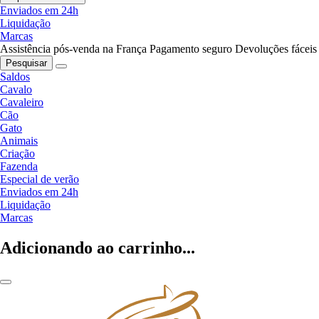
Enviados em 24h
Liquidação
Marcas
Assistência pós-venda na França
Pagamento seguro
Devoluções fáceis
Pesquisar
Saldos
Cavalo
Cavaleiro
Cão
Gato
Animais
Criação
Fazenda
Especial de verão
Enviados em 24h
Liquidação
Marcas
Adicionando ao carrinho...