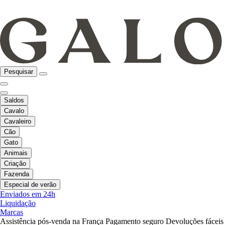
Pesquisar
Saldos
Cavalo
Cavaleiro
Cão
Gato
Animais
Criação
Fazenda
Especial de verão
Enviados em 24h
Liquidação
Marcas
Assistência pós-venda na França
Pagamento seguro
Devoluções fáceis