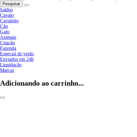
Pesquisar
Saldos
Cavalo
Cavaleiro
Cão
Gato
Animais
Criação
Fazenda
Especial de verão
Enviados em 24h
Liquidação
Marcas
Adicionando ao carrinho...