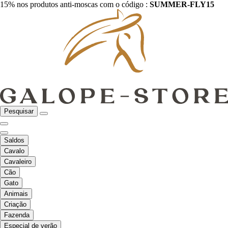
15% nos produtos anti-moscas com o código :
SUMMER-FLY15
Pesquisar
Saldos
Cavalo
Cavaleiro
Cão
Gato
Animais
Criação
Fazenda
Especial de verão