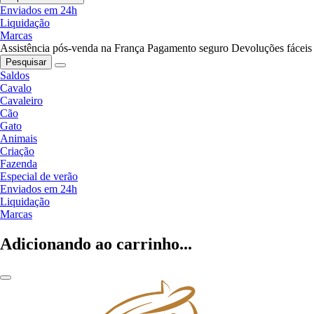
Enviados em 24h
Liquidação
Marcas
Assistência pós-venda na França
Pagamento seguro
Devoluções fáceis
Pesquisar
Saldos
Cavalo
Cavaleiro
Cão
Gato
Animais
Criação
Fazenda
Especial de verão
Enviados em 24h
Liquidação
Marcas
Adicionando ao carrinho...