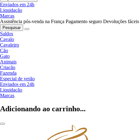
Enviados em 24h
Liquidação
Marcas
Assistência pós-venda na França
Pagamento seguro
Devoluções fáceis
Pesquisar
Saldos
Cavalo
Cavaleiro
Cão
Gato
Animais
Criação
Fazenda
Especial de verão
Enviados em 24h
Liquidação
Marcas
Adicionando ao carrinho...