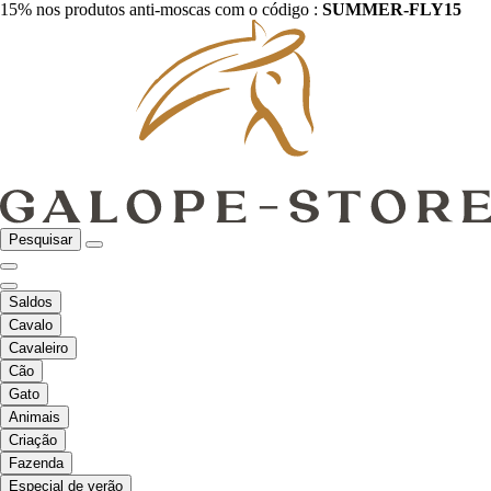
15% nos produtos anti-moscas com o código :
SUMMER-FLY15
Pesquisar
Saldos
Cavalo
Cavaleiro
Cão
Gato
Animais
Criação
Fazenda
Especial de verão