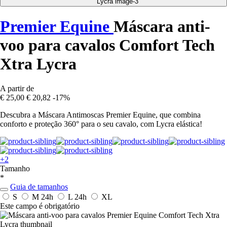
Premier Equine
Máscara anti-
voo para cavalos Comfort Tech
Xtra Lycra
A partir de
€ 25,00
€ 20,82
-17%
Descubra a Máscara Antimoscas Premier Equine, que combina
conforto e proteção 360° para o seu cavalo, com Lycra elástica!
+2
Tamanho
*
Guia de tamanhos
S
M
24h
L
24h
XL
Este campo é obrigatório