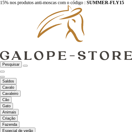
15% nos produtos anti-moscas com o código :
SUMMER-FLY15
Pesquisar
Saldos
Cavalo
Cavaleiro
Cão
Gato
Animais
Criação
Fazenda
Especial de verão