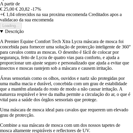
A partir de
€ 25,00
€ 20,82
-17%
+€ 1,04
oferecidos na sua proxima encomenda
Creditados apos a
validacao da sua encomenda
Loading...
Descrição
A Premier Equine Comfort Tech Xtra Lycra máscara de mosca foi
concebida para fornecer uma solução de protecção inteligente de 360°
para cavalos contra as moscas. O desenho é fácil de colocar por
segurança, feito de Lycra de quatro vias para conforto, e ajuda a
proporcionar um ajuste seguro e personalizado que ajuda a evitar que
insectos e moscas rastejem sob a máscara e causem irritação.
Áreas sensoriais como os olhos, ouvidos e nariz são protegidas por
uma malha macia e durável, concebida com um grau de estabilidade
que a mantém afastada do rosto de modo a não causar irritação. A
natureza respirável e leve da malha permite a circulação do ar, o que é
vital para a saúde dos órgãos sensoriais que protege.
Uma máscara de mosca ideal para cavalos que requerem um elevado
grau de protecção.
Combine a sua máscara de mosca com um dos nossos tapetes de
mosca altamente respiráveis e reflectores de UV.