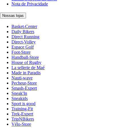
Nota de Privacidade
Nossas lojas
Basket-Center
Daily Bikers
Direct Running
Direct-Volley
Espace Golf
Foot-Store
Handball-Store
House of Rugby
La sellerie de Maé
Made in Paradis
Nauti-wave
Pecheur-Store
Smash-Expert
Sneak'In
Sneakids
Sport is good
Training-Fit
Trek-Expert
TripNBikers
Vélo-Store