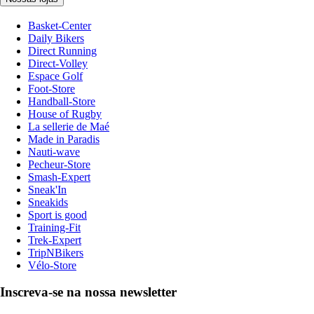
Basket-Center
Daily Bikers
Direct Running
Direct-Volley
Espace Golf
Foot-Store
Handball-Store
House of Rugby
La sellerie de Maé
Made in Paradis
Nauti-wave
Pecheur-Store
Smash-Expert
Sneak'In
Sneakids
Sport is good
Training-Fit
Trek-Expert
TripNBikers
Vélo-Store
Inscreva-se na nossa newsletter