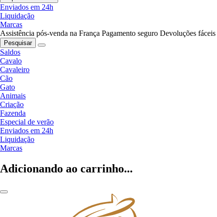
Enviados em 24h
Liquidação
Marcas
Assistência pós-venda na França
Pagamento seguro
Devoluções fáceis
Pesquisar
Saldos
Cavalo
Cavaleiro
Cão
Gato
Animais
Criação
Fazenda
Especial de verão
Enviados em 24h
Liquidação
Marcas
Adicionando ao carrinho...