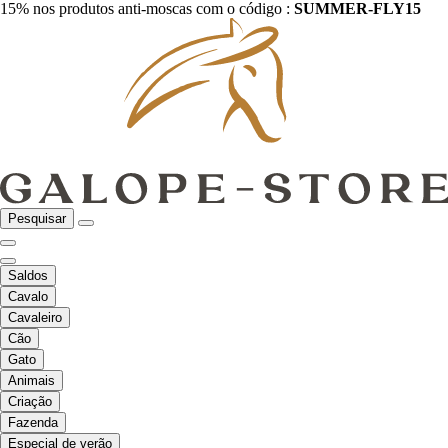
15% nos produtos anti-moscas com o código :
SUMMER-FLY15
Pesquisar
Saldos
Cavalo
Cavaleiro
Cão
Gato
Animais
Criação
Fazenda
Especial de verão