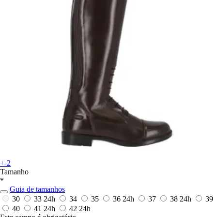
+-2
Tamanho
*
Guia de tamanhos
30
33
24h
34
35
36
24h
37
38
24h
39
40
41
24h
42
24h