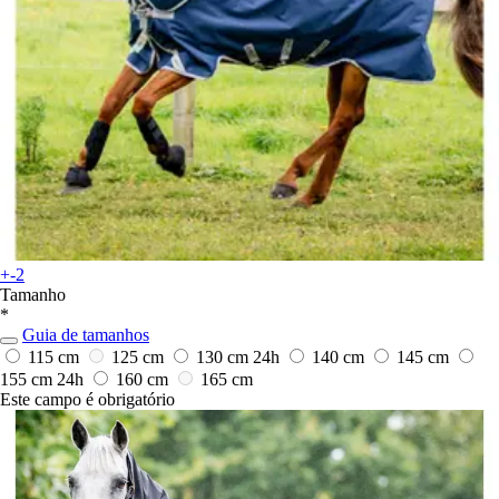
+-2
Tamanho
*
Guia de tamanhos
115 cm
125 cm
130 cm
24h
140 cm
145 cm
155 cm
24h
160 cm
165 cm
Este campo é obrigatório