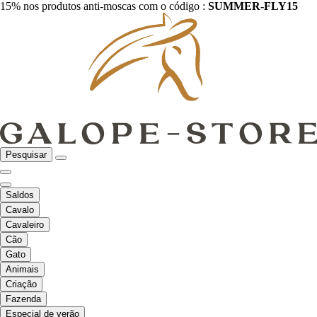
15% nos produtos anti-moscas com o código :
SUMMER-FLY15
Pesquisar
Saldos
Cavalo
Cavaleiro
Cão
Gato
Animais
Criação
Fazenda
Especial de verão