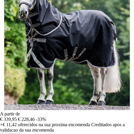
A partir de
€ 339,95
€ 228,46
-33%
+€ 11,42
oferecidos na sua proxima encomenda
Creditados apos a
validacao da sua encomenda