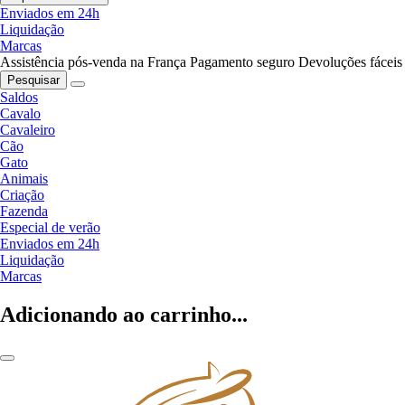
Enviados em 24h
Liquidação
Marcas
Assistência pós-venda na França
Pagamento seguro
Devoluções fáceis
Pesquisar
Saldos
Cavalo
Cavaleiro
Cão
Gato
Animais
Criação
Fazenda
Especial de verão
Enviados em 24h
Liquidação
Marcas
Adicionando ao carrinho...