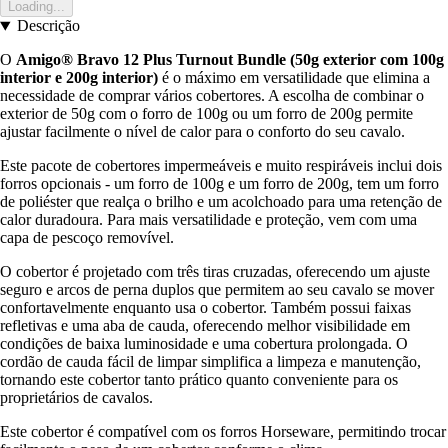
Loading...
Descrição
O
Amigo® Bravo 12 Plus Turnout Bundle (50g exterior com 100g
interior e 200g interior)
é o máximo em versatilidade que elimina a
necessidade de comprar vários cobertores. A escolha de combinar o
exterior de 50g com o forro de 100g ou um forro de 200g permite
ajustar facilmente o nível de calor para o conforto do seu cavalo.
Este pacote de cobertores impermeáveis e muito respiráveis inclui dois
forros opcionais - um forro de 100g e um forro de 200g, tem um forro
de poliéster que realça o brilho e um acolchoado para uma retenção de
calor duradoura. Para mais versatilidade e proteção, vem com uma
capa de pescoço removível.
O cobertor é projetado com três tiras cruzadas, oferecendo um ajuste
seguro e arcos de perna duplos que permitem ao seu cavalo se mover
confortavelmente enquanto usa o cobertor. Também possui faixas
refletivas e uma aba de cauda, oferecendo melhor visibilidade em
condições de baixa luminosidade e uma cobertura prolongada. O
cordão de cauda fácil de limpar simplifica a limpeza e manutenção,
tornando este cobertor tanto prático quanto conveniente para os
proprietários de cavalos.
Este cobertor é compatível com os forros Horseware, permitindo trocar