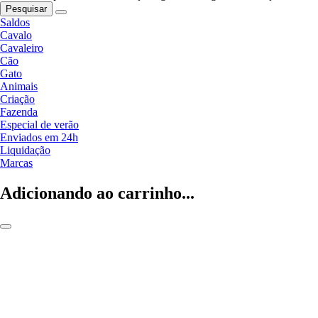
Pesquisar
Saldos
Cavalo
Cavaleiro
Cão
Gato
Animais
Criação
Fazenda
Especial de verão
Enviados em 24h
Liquidação
Marcas
Adicionando ao carrinho...