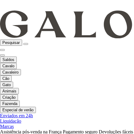
Pesquisar
Saldos
Cavalo
Cavaleiro
Cão
Gato
Animais
Criação
Fazenda
Especial de verão
Enviados em 24h
Liquidação
Marcas
Assistência pós-venda na França
Pagamento seguro
Devoluções fáceis