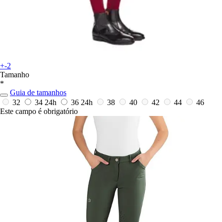
+-2
Tamanho
*
Guia de tamanhos
32
34
24h
36
24h
38
40
42
44
46
Este campo é obrigatório