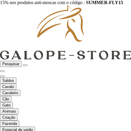
15% nos produtos anti-moscas com o código :
SUMMER-FLY15
Pesquisar
Saldos
Cavalo
Cavaleiro
Cão
Gato
Animais
Criação
Fazenda
Especial de verão