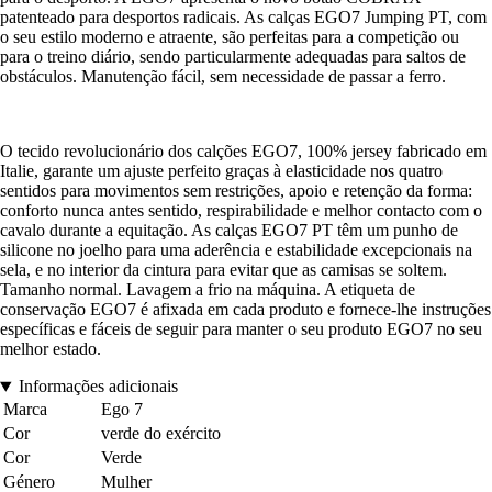
patenteado para desportos radicais. As calças EGO7 Jumping PT, com
o seu estilo moderno e atraente, são perfeitas para a competição ou
para o treino diário, sendo particularmente adequadas para saltos de
obstáculos. Manutenção fácil, sem necessidade de passar a ferro.
O tecido revolucionário dos calções EGO7, 100% jersey fabricado em
Italie, garante um ajuste perfeito graças à elasticidade nos quatro
sentidos para movimentos sem restrições, apoio e retenção da forma:
conforto nunca antes sentido, respirabilidade e melhor contacto com o
cavalo durante a equitação. As calças EGO7 PT têm um punho de
silicone no joelho para uma aderência e estabilidade excepcionais na
sela, e no interior da cintura para evitar que as camisas se soltem.
Tamanho normal. Lavagem a frio na máquina. A etiqueta de
conservação EGO7 é afixada em cada produto e fornece-lhe instruções
específicas e fáceis de seguir para manter o seu produto EGO7 no seu
melhor estado.
Informações adicionais
Marca
Ego 7
Cor
verde do exército
Cor
Verde
Género
Mulher