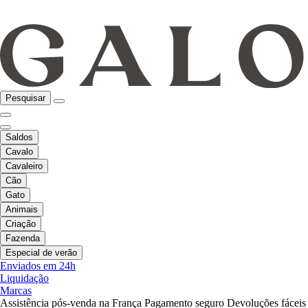
Pesquisar
Saldos
Cavalo
Cavaleiro
Cão
Gato
Animais
Criação
Fazenda
Especial de verão
Enviados em 24h
Liquidação
Marcas
Assistência pós-venda na França
Pagamento seguro
Devoluções fáceis