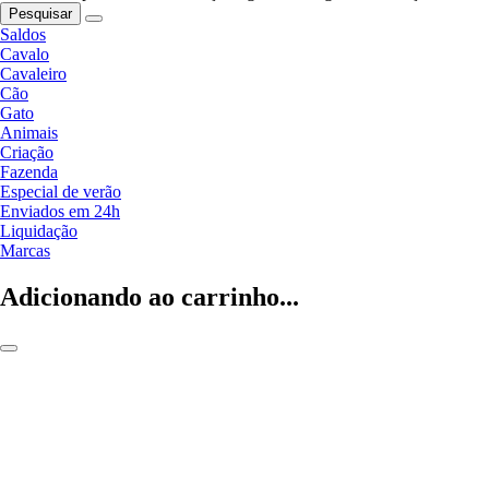
Pesquisar
Saldos
Cavalo
Cavaleiro
Cão
Gato
Animais
Criação
Fazenda
Especial de verão
Enviados em 24h
Liquidação
Marcas
Adicionando ao carrinho...