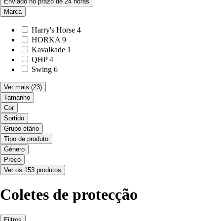
Enviado no prazo de 24 horas
Marca
Harry's Horse
4
HORKA
9
Kavalkade
1
QHP
4
Swing
6
Ver mais
(23)
Tamanho
Cor
Sortido
Grupo etário
Tipo de produto
Género
Preço
Ver os 153 produtos
Coletes de protecção
Filtros