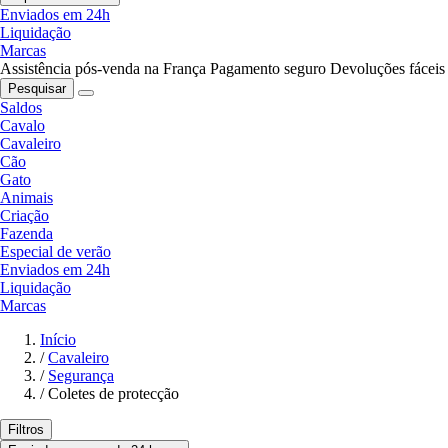
Enviados em 24h
Liquidação
Marcas
Assistência pós-venda na França
Pagamento seguro
Devoluções fáceis
Pesquisar
Saldos
Cavalo
Cavaleiro
Cão
Gato
Animais
Criação
Fazenda
Especial de verão
Enviados em 24h
Liquidação
Marcas
Início
/
Cavaleiro
/
Segurança
/
Coletes de protecção
Filtros