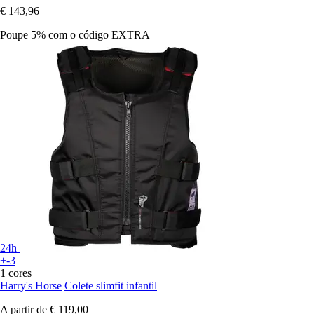
€ 143,96
Poupe 5%
com o código
EXTRA
24h
+-3
1 cores
Harry's Horse
Colete slimfit infantil
A partir de
€ 119,00