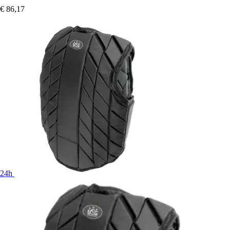
€ 86,17
24h