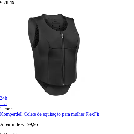
€ 78,49
24h
+-3
1 cores
Komperdell
Colete de equitação para mulher FlexFit
A partir de
€ 199,95