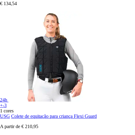
€ 134,54
24h
+-3
1 cores
USG
Colete de equitação para criança Flexi Guard
A partir de
€ 210,95