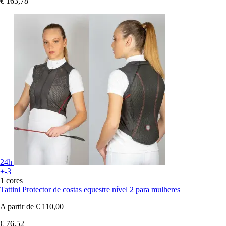
€ 163,78
24h
+-3
1 cores
Tattini
Protector de costas equestre nível 2 para mulheres
A partir de
€ 110,00
€ 76,52