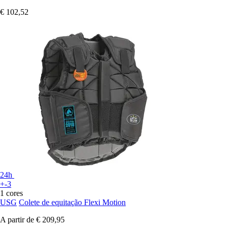
€ 102,52
24h
+-3
1 cores
USG
Colete de equitação Flexi Motion
A partir de
€ 209,95