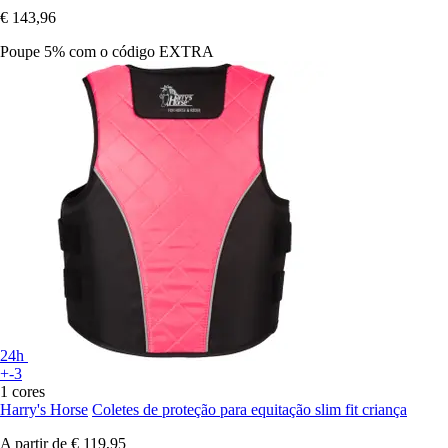
€ 143,96
Poupe 5%
com o código
EXTRA
24h
+-3
1 cores
Harry's Horse
Coletes de proteção para equitação slim fit criança
A partir de
€ 119,95