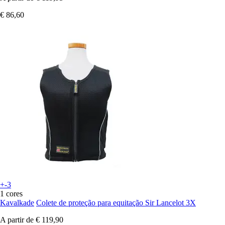
€ 86,60
+-3
1 cores
Kavalkade
Colete de proteção para equitação Sir Lancelot 3X
A partir de
€ 119,90