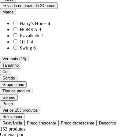
Enviado no prazo de 24 horas
Marca
Harry's Horse
4
HORKA
9
Kavalkade
1
QHP
4
Swing
6
Ver mais
(23)
Tamanho
Cor
Sortido
Grupo etário
Tipo de produto
Género
Preço
Ver os 153 produtos
Relevância
Relevância
Preço crescente
Preço decrescente
Desconto
153 produtos
Ordenar por