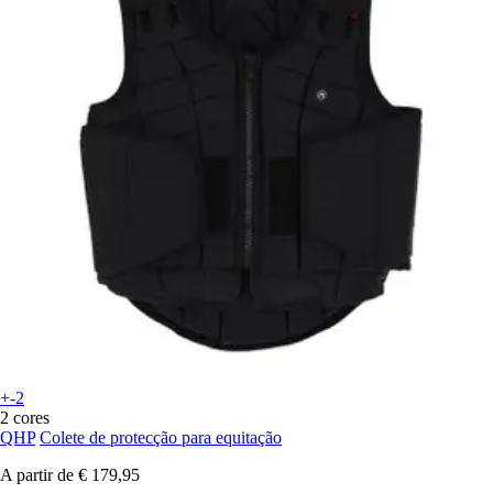
+-2
2 cores
QHP
Colete de protecção para equitação
A partir de
€ 179,95