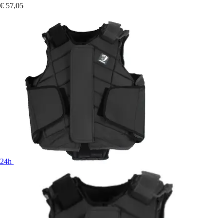
€ 57,05
24h