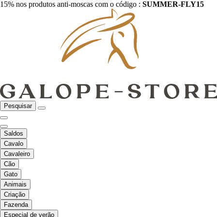
15% nos produtos anti-moscas com o código :
SUMMER-FLY15
Pesquisar
Saldos
Cavalo
Cavaleiro
Cão
Gato
Animais
Criação
Fazenda
Especial de verão